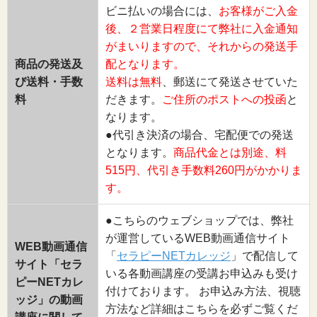
ビニ払いの場合には、
お客様がご入金
後、２営業日程度にて弊社に入金通知
がまいりますので、それからの発送手
商品の発送及
配となります。
び送料・手数
送料は無料
、郵送にて発送させていた
料
だきます。
ご住所のポストへの投函
と
なります。
●代引き決済の場合、宅配便での発送
となります。
商品代金とは別途、料
515円、代引き手数料260円がかかりま
す。
●こちらのウェブショップでは、弊社
が運営しているWEB動画通信サイト
WEB動画通信
「
セラピーNETカレッジ
」で配信して
サイト「セラ
いる各動画講座の受講お申込みも受け
ピーNETカレ
付けております。 お申込み方法、視聴
ッジ」の動画
方法など詳細はこちらを必ずご覧くだ