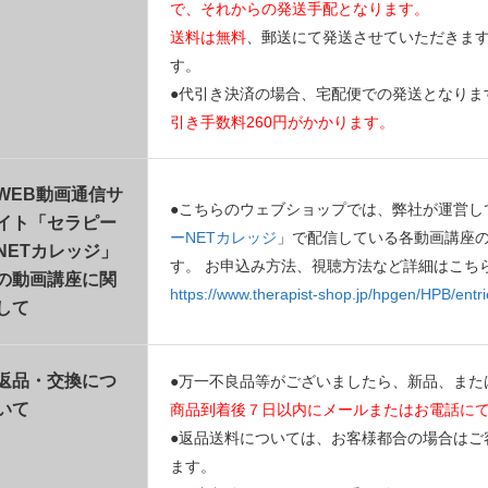
で、それからの発送手配となります。
送料は無料
、郵送にて発送させていただきま
す。
●代引き決済の場合、宅配便での発送となりま
引き手数料260円がかかります。
WEB動画通信サ
●こちらのウェブショップでは、弊社が運営し
イト「セラピー
ーNETカレッジ
」で配信している各動画講座
NETカレッジ」
す。 お申込み方法、視聴方法など詳細はこち
の動画講座に関
https://www.therapist-shop.jp/hpgen/HPB/entri
して
返品・交換につ
●万一不良品等がございましたら、新品、また
いて
商品到着後７日以内にメールまたはお電話に
●返品送料については、お客様都合の場合はご
ます。