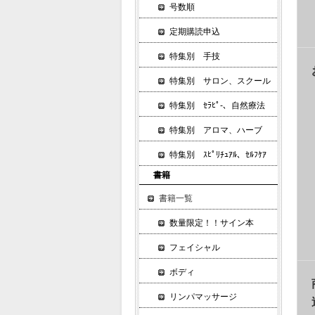
号数順
定期購読申込
特集別 手技
特集別 サロン、スクール
特集別 ｾﾗﾋﾟ-、自然療法
特集別 アロマ、ハーブ
特集別 ｽﾋﾟﾘﾁｭｱﾙ、ｾﾙﾌｹｱ
書籍
書籍一覧
数量限定！！サイン本
フェイシャル
ボディ
リンパマッサージ