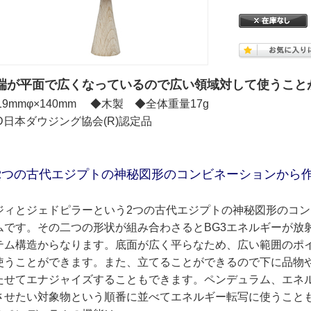
端が平面で広くなっているので広い領域対して使うこと
19mmφ×140mm ◆木製 ◆全体重量17g
SD日本ダウジング協会(R)認定品
2つの古代エジプトの神秘図形のコンビネーションから
ジィとジェドピラーという2つの古代エジプトの神秘図形のコ
ムです。その二つの形状が組み合わさるとBG3エネルギーが放
テム構造からなります。底面が広く平らなため、広い範囲のポ
使うことができます。また、立てることができるので下に品物
たせてエナジャイズすることもできます。ペンデュラム、エネ
させたい対象物という順番に並べてエネルギー転写に使うこと