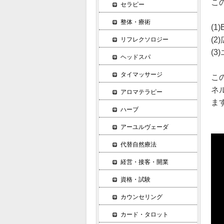
こ
セラピー
整体・療術
(
(2
リフレクソロジー
(
ヘッドスパ
タイマッサージ
こ
ネ
アロマテラピー
ま
ハーブ
アーユルヴェーダ
代替自然療法
経営・接客・開業
資格・試験
カウンセリング
カード・タロット