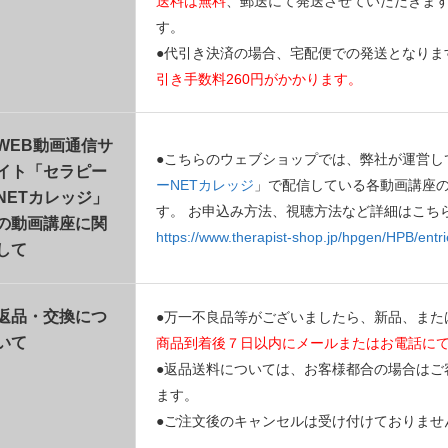
送料は無料
、郵送にて発送させていただきま
す。
●代引き決済の場合、宅配便での発送となりま
引き手数料260円がかかります。
WEB動画通信サ
●こちらのウェブショップでは、弊社が運営し
イト「セラピー
ーNETカレッジ
」で配信している各動画講座
NETカレッジ」
す。 お申込み方法、視聴方法など詳細はこち
の動画講座に関
https://www.therapist-shop.jp/hpgen/HPB/entri
して
返品・交換につ
●万一不良品等がございましたら、新品、また
いて
商品到着後７日以内にメールまたはお電話に
●返品送料については、お客様都合の場合はご
ます。
●ご注文後のキャンセルは受け付けておりませ