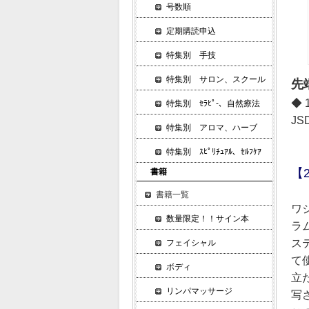
号数順
定期購読申込
特集別 手技
特集別 サロン、スクール
先
◆ 
特集別 ｾﾗﾋﾟ-、自然療法
J
特集別 アロマ、ハーブ
特集別 ｽﾋﾟﾘﾁｭｱﾙ、ｾﾙﾌｹｱ
【
書籍
書籍一覧
ワ
数量限定！！サイン本
ラ
ス
フェイシャル
て
ボディ
立
リンパマッサージ
写