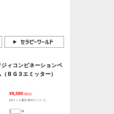
カートをみる
イン（新規会員登録はこちら！）
ワジィコンビネーションペ
ム（ＢＧ３エミッター）
¥8,580
(税込)
[ポイント還元 85ポイント～]
個