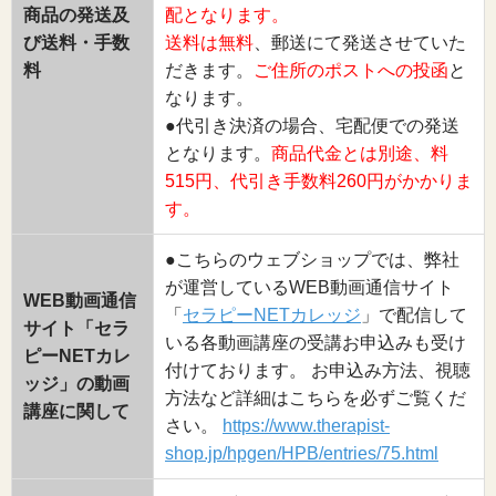
商品の発送及
配となります。
び送料・手数
送料は無料
、郵送にて発送させていた
料
だきます。
ご住所のポストへの投函
と
なります。
●代引き決済の場合、宅配便での発送
となります。
商品代金とは別途、料
515円、代引き手数料260円がかかりま
す。
●こちらのウェブショップでは、弊社
が運営しているWEB動画通信サイト
WEB動画通信
「
セラピーNETカレッジ
」で配信して
サイト「セラ
いる各動画講座の受講お申込みも受け
ピーNETカレ
付けております。 お申込み方法、視聴
ッジ」の動画
方法など詳細はこちらを必ずご覧くだ
講座に関して
さい。
https://www.therapist-
shop.jp/hpgen/HPB/entries/75.html