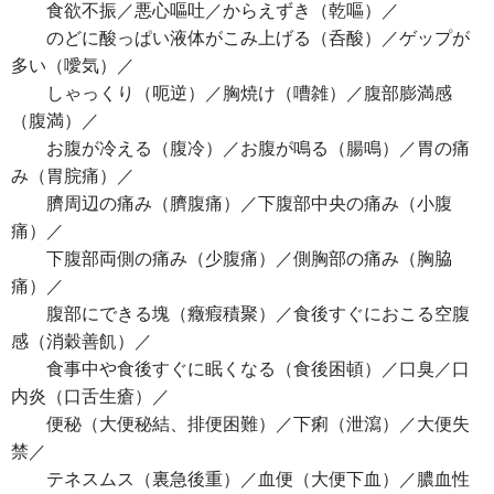
食欲不振／悪心嘔吐／からえずき（乾嘔）／
のどに酸っぱい液体がこみ上げる（呑酸）／ゲップが
多い（噯気）／
しゃっくり（呃逆）／胸焼け（嘈雑）／腹部膨満感
（腹満）／
お腹が冷える（腹冷）／お腹が鳴る（腸鳴）／胃の痛
み（胃脘痛）／
臍周辺の痛み（臍腹痛）／下腹部中央の痛み（小腹
痛）／
下腹部両側の痛み（少腹痛）／側胸部の痛み（胸脇
痛）／
腹部にできる塊（癥瘕積聚）／食後すぐにおこる空腹
感（消穀善飢）／
食事中や食後すぐに眠くなる（食後困頓）／口臭／口
内炎（口舌生瘡）／
便秘（大便秘結、排便困難）／下痢（泄瀉）／大便失
禁／
テネスムス（裏急後重）／血便（大便下血）／膿血性