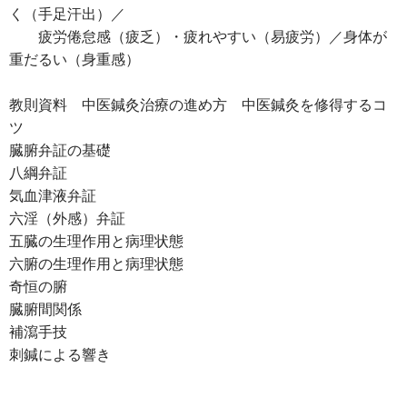
く（手足汗出）／
疲労倦怠感（疲乏）・疲れやすい（易疲労）／身体が
重だるい（身重感）
教則資料 中医鍼灸治療の進め方 中医鍼灸を修得するコ
ツ
臓腑弁証の基礎
八綱弁証
気血津液弁証
六淫（外感）弁証
五臓の生理作用と病理状態
六腑の生理作用と病理状態
奇恒の腑
臓腑間関係
補瀉手技
刺鍼による響き