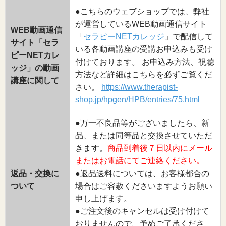
●こちらのウェブショップでは、弊社
が運営しているWEB動画通信サイト
WEB動画通信
「
セラピーNETカレッジ
」で配信して
サイト「セラ
いる各動画講座の受講お申込みも受け
ピーNETカレ
付けております。 お申込み方法、視聴
ッジ」の動画
方法など詳細はこちらを必ずご覧くだ
講座に関して
さい。
https://www.therapist-
shop.jp/hpgen/HPB/entries/75.html
●万一不良品等がございましたら、新
品、または同等品と交換させていただ
きます。
商品到着後７日以内にメール
またはお電話にてご連絡ください。
返品・交換に
●返品送料については、お客様都合の
ついて
場合はご容赦くださいますようお願い
申し上げます。
●ご注文後のキャンセルは受け付けて
おりませんので、予めご了承くださ