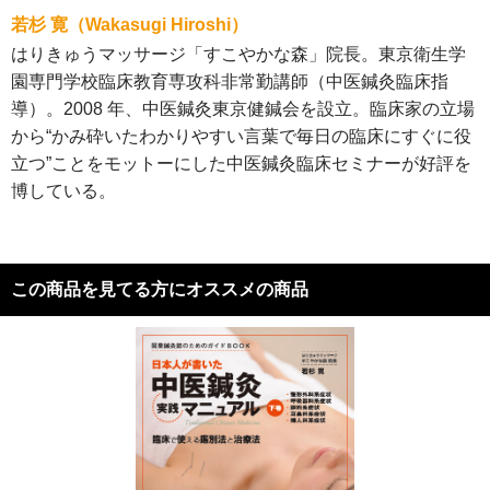
若杉 寛（Wakasugi Hiroshi）
はりきゅうマッサージ「すこやかな森」院長。東京衛生学
園専門学校臨床教育専攻科非常勤講師（中医鍼灸臨床指
導）。2008 年、中医鍼灸東京健鍼会を設立。臨床家の立場
から“かみ砕いたわかりやすい言葉で毎日の臨床にすぐに役
立つ”ことをモットーにした中医鍼灸臨床セミナーが好評を
博している。
この商品を見てる方にオススメの商品