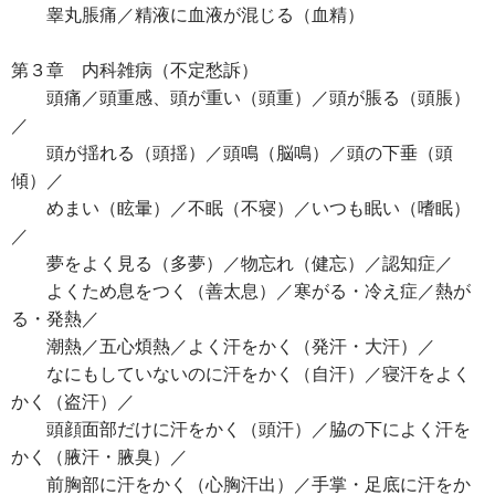
睾丸脹痛／精液に血液が混じる（血精）
第３章 内科雑病（不定愁訴）
頭痛／頭重感、頭が重い（頭重）／頭が脹る（頭脹）
／
頭が揺れる（頭揺）／頭鳴（脳鳴）／頭の下垂（頭
傾）／
めまい（眩暈）／不眠（不寝）／いつも眠い（嗜眠）
／
夢をよく見る（多夢）／物忘れ（健忘）／認知症／
よくため息をつく（善太息）／寒がる・冷え症／熱が
る・発熱／
潮熱／五心煩熱／よく汗をかく（発汗・大汗）／
なにもしていないのに汗をかく（自汗）／寝汗をよく
かく（盗汗）／
頭顔面部だけに汗をかく（頭汗）／脇の下によく汗を
かく（腋汗・腋臭）／
前胸部に汗をかく（心胸汗出）／手掌・足底に汗をか