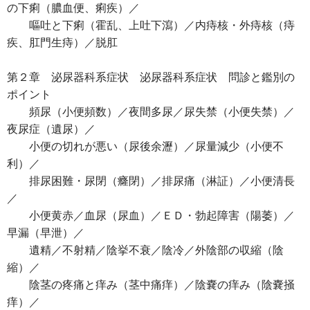
の下痢（膿血便、痢疾）／
嘔吐と下痢（霍乱、上吐下瀉）／内痔核・外痔核（痔
疾、肛門生痔）／脱肛
第２章 泌尿器科系症状 泌尿器科系症状 問診と鑑別の
ポイント
頻尿（小便頻数）／夜間多尿／尿失禁（小便失禁）／
夜尿症（遺尿）／
小便の切れが悪い（尿後余瀝）／尿量減少（小便不
利）／
排尿困難・尿閉（癃閉）／排尿痛（淋証）／小便清長
／
小便黄赤／血尿（尿血）／ＥＤ・勃起障害（陽萎）／
早漏（早泄）／
遺精／不射精／陰挙不衰／陰冷／外陰部の収縮（陰
縮）／
陰茎の疼痛と痒み（茎中痛痒）／陰嚢の痒み（陰嚢掻
痒）／