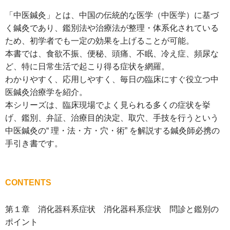
「中医鍼灸」とは、中国の伝統的な医学（中医学）に基づ
く鍼灸であり、鑑別法や治療法が整理・体系化されている
ため、初学者でも一定の効果を上げることが可能。
本書では、食欲不振、便秘、頭痛、不眠、冷え症、頻尿な
ど、特に日常生活で起こり得る症状を網羅。
わかりやすく、応用しやすく、毎日の臨床にすぐ役立つ中
医鍼灸治療学を紹介。
本シリーズは、臨床現場でよく見られる多くの症状を挙
げ、鑑別、弁証、治療目的決定、取穴、手技を行うという
中医鍼灸の“ 理・法・方・穴・術” を解説する鍼灸師必携の
手引き書です。
CONTENTS
第１章 消化器科系症状 消化器科系症状 問診と鑑別の
ポイント