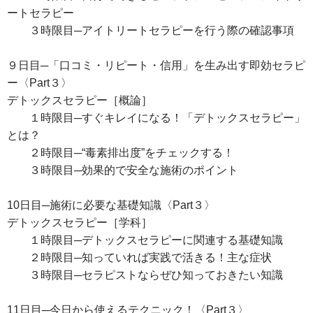
ートセラピー
３時限目─アイトリートセラピーを行う際の確認事項
９日目─「口コミ・リピート・信用」を生み出す即効セラピ
ー〈Part３〉
デトックスセラピー［概論］
１時限目─すぐキレイになる！「デトックスセラピー」
とは？
２時限目─“毒素排出度”をチェックする！
３時限目─効果的で安全な施術のポイント
10日目─施術に必要な基礎知識〈Part３〉
デトックスセラピー［学科］
１時限目─デトックスセラピーに関連する基礎知識
２時限目─知っていれば実践で活きる！主な症状
３時限目─セラピストならぜひ知っておきたい知識
11日目─今日から使えるテクニック！〈Part３〉