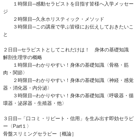
１時限目─感動セラピストを目指す皆様へ入学メッセー
ジ
２時限目─久永ホリスティック・メソッド
３時限目─この講座で学ぶ皆様にお伝えしておきたいこ
と
２日目─セラピストとしてこれだけは！ 身体の基礎知識
解剖生理学の概略
１時限目─わかりやすい！身体の基礎知識〈骨格・筋
肉・関節〉
２時限目─わかりやすい！身体の基礎知識〈神経・感覚
器・消化器・内分泌〉
３時限目─わかりやすい！身体の基礎知識〈呼吸器・循
環器・泌尿器・生殖器・他〉
３日目─「口コミ・リピート・信用」を生み出す即効セラピ
ー〈Part１〉
骨盤スリミングセラピー［概論］