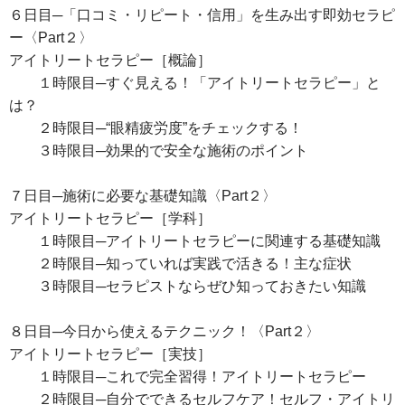
６日目─「口コミ・リピート・信用」を生み出す即効セラピ
ー〈Part２〉
アイトリートセラピー［概論］
１時限目─すぐ見える！「アイトリートセラピー」と
は？
２時限目─“眼精疲労度”をチェックする！
３時限目─効果的で安全な施術のポイント
７日目─施術に必要な基礎知識〈Part２〉
アイトリートセラピー［学科］
１時限目─アイトリートセラピーに関連する基礎知識
２時限目─知っていれば実践で活きる！主な症状
３時限目─セラピストならぜひ知っておきたい知識
８日目─今日から使えるテクニック！〈Part２〉
アイトリートセラピー［実技］
１時限目─これで完全習得！アイトリートセラピー
２時限目─自分でできるセルフケア！セルフ・アイトリ