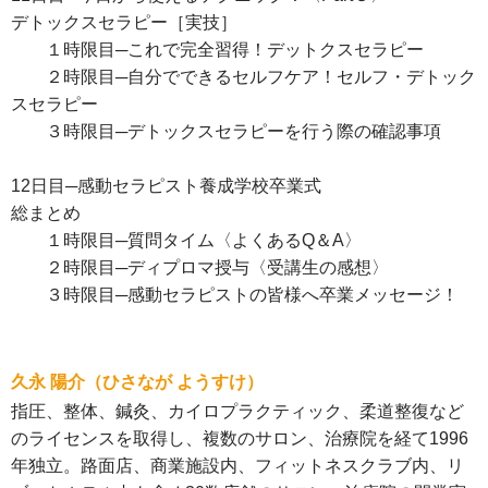
デトックスセラピー［実技］
１時限目─これで完全習得！デットクスセラピー
２時限目─自分でできるセルフケア！セルフ・デトック
スセラピー
３時限目─デトックスセラピーを行う際の確認事項
12日目─感動セラピスト養成学校卒業式
総まとめ
１時限目─質問タイム〈よくあるQ＆A〉
２時限目─ディプロマ授与〈受講生の感想〉
３時限目─感動セラピストの皆様へ卒業メッセージ！
久永 陽介（ひさなが ようすけ）
指圧、整体、鍼灸、カイロプラクティック、柔道整復など
のライセンスを取得し、複数のサロン、治療院を経て1996
年独立。路面店、商業施設内、フィットネスクラブ内、リ