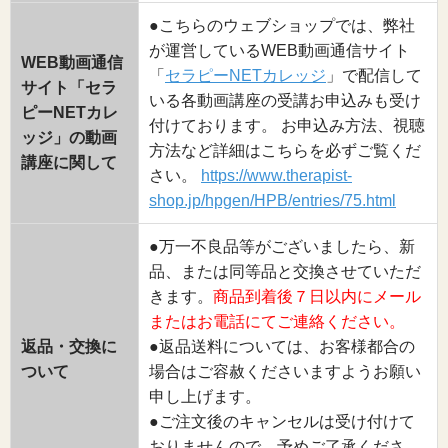
●こちらのウェブショップでは、弊社
が運営しているWEB動画通信サイト
WEB動画通信
「
セラピーNETカレッジ
」で配信して
サイト「セラ
いる各動画講座の受講お申込みも受け
ピーNETカレ
付けております。 お申込み方法、視聴
ッジ」の動画
方法など詳細はこちらを必ずご覧くだ
講座に関して
さい。
https://www.therapist-
shop.jp/hpgen/HPB/entries/75.html
●万一不良品等がございましたら、新
品、または同等品と交換させていただ
きます。
商品到着後７日以内にメール
またはお電話にてご連絡ください。
返品・交換に
●返品送料については、お客様都合の
ついて
場合はご容赦くださいますようお願い
申し上げます。
●ご注文後のキャンセルは受け付けて
おりませんので、予めご了承くださ