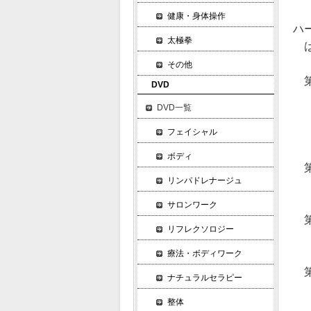
健康・身体操作
ハ
太極拳
は
その他
第
DVD
環
DVD一覧
不
フェイシャル
ボディ
第
リンパドレナージュ
ロ
バ
サロンワーク
第
リフレクソロジー
ハ
療法・ボディワーク
好
第
ナチュラルセラピー
お
整体
カ