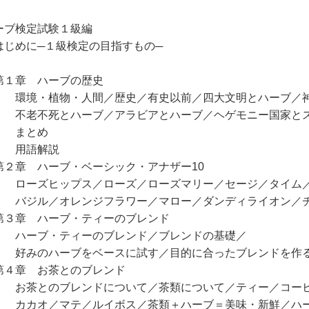
ーブ検定試験１級編
じめに─１級検定の目指すもの─
１章 ハーブの歴史
境・植物・人間／歴史／有史以前／四大文明とハーブ／神
老不死とハーブ／アラビアとハーブ／ヘゲモニー国家と
まとめ
用語解説
２章 ハーブ・ベーシック・アナザー10
ーズヒップス／ローズ／ローズマリー／セージ／タイム
ジル／オレンジフラワー／マロー／ダンディライオン／
３章 ハーブ・ティーのブレンド
ーブ・ティーのブレンド／ブレンドの基礎／
みのハーブをベースに試す／目的に合ったブレンドを作
４章 お茶とのブレンド
茶とのブレンドについて／茶類について／ティー／コー
カオ／マテ／ルイボス／茶類＋ハーブ＝美味・新鮮／ハー