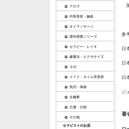
第５
アロマ
ブ
中医美容・鍼灸
シ
タイマッサージ
参
課外授業シリーズ
セラピー・レイキ
日
健康法・エクササイズ
日
ヨガ
メイク・ネイル等美容
日
気功・体操
ジ
太極拳
介護・介助
著
その他
セラピストのお店