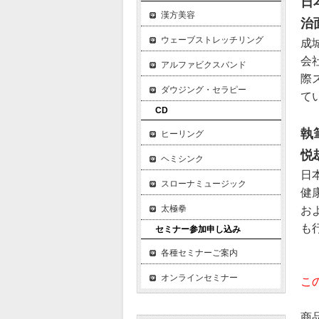
日
漢方美容
治
ウェーブストレッチリング
成
会
アルファビクスバンド
際
ダウジング・セラピー
て
CD
執
ヒーリング
悦
ヘミシンク
日
スローナミュージック
健
太極拳
お
も
セミナー参加申し込み
各種セミナーご案内
オンラインセミナー
こ
商