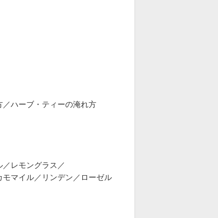
／ハーブ・ティーの淹れ方
／レモングラス／
モマイル／リンデン／ローゼル