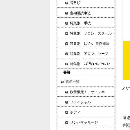
号数順
定期購読申込
特集別 手技
特集別 サロン、スクール
特集別 ｾﾗﾋﾟ-、自然療法
特集別 アロマ、ハーブ
特集別 ｽﾋﾟﾘﾁｭｱﾙ、ｾﾙﾌｹｱ
書籍
書籍一覧
ハ
数量限定！！サイン本
フェイシャル
ボディ
著
リンパマッサージ
判