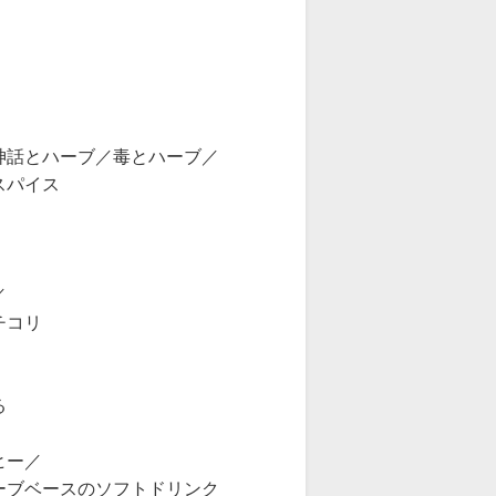
話とハーブ／毒とハーブ／
スパイス
／
チコリ
る
ヒー／
ブベースのソフトドリンク