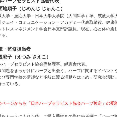
本ハーブセラピスト協会代表
面地順子（じめんじ じゅんこ）
城大学・慶応大学・日本大学大学院（人間科学）卒。筑波大学
社ジェイ・コミュニケーション・アカデミー代表取締役。健康
ストレスマネジメント学会日本支部評議員。現在、心と体の癒
いる。
筆・監修担当者
覟彩子（えつみ さえこ）
本ハーブセラピスト協会専務理事。緑恵舎代表。
康問題をきっかけにハーブと出会う。ハーブに関するイベント
よび専門学校の講師など多岐に渡る活動をはじめ、研究会活動
行っている。
のページからも「日本ハーブセラピスト協会ハーブ検定」の受
品をカートに入れた後、ご購入手続きの際に備考欄に「ハーブ