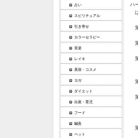
ハ
占い
は
スピリチュアル
引き寄せ
第
ハ
カラーセラピー
第
音楽
着
第
レイキ
ハ
美容・コスメ
嗜
ヨガ
第
道
ダイエット
第
出産・育児
ペ
レ
フード
鍼灸
第
ペット
ハ