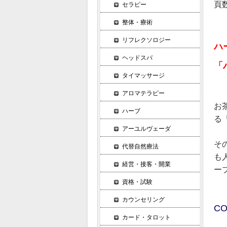
頁数
セラピー
整体・療術
リフレクソロジー
ハ
ヘッドスパ
「
タイマッサージ
アロマテラピー
お
ハーブ
る
アーユルヴェーダ
そ
代替自然療法
も
経営・接客・開業
ー
資格・試験
カウンセリング
CO
カード・タロット