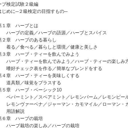
ーブ検定試験２級編
じめに─２級検定の目指すもの─
１章 ハーブとは
ーブの定義／ハーブの語源／ハーブとスパイス
２章 ハーブのある暮らし
る／食べる／暮らしと環境／健康と美しさ
３章 ハーブ・ティーを飲んでみよう
ーブ・ティーを飲んでみよう／ハーブ・ティーの楽しみ方
好チェック表を作る／簡単なブレンドをする
４章 ハーブ・ティーを美味しくする
具類／味覚をプラスする
５章 ハーブ・ベーシック10
パーミント／スペアミント／レモンバーム／レモンピール
モンヴァーベナ／ジャーマン・カモマイル／ローマン・カ
用語解説
６章 ハーブの栽培
ーブ栽培の楽しみ／ハーブの栽培