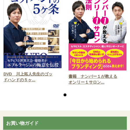
DVD 川上拓人先生のゴッ
書籍 ナンバー１が教える
ドハンドの５ヶ...
オンリー１サロン...
お買い物ガイド