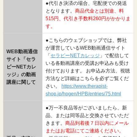
●代引き決済の場合、宅配便での発送
となります。
商品代金とは別途、料
515円、代引き手数料260円がかかりま
す。
●こちらのウェブショップでは、弊社
が運営しているWEB動画通信サイト
WEB動画通信
「
セラピーNETカレッジ
」で配信して
サイト「セラ
いる各動画講座の受講お申込みも受け
ピーNETカレ
付けております。 お申込み方法、視聴
ッジ」の動画
方法など詳細はこちらを必ずご覧くだ
講座に関して
さい。
https://www.therapist-
shop.jp/hpgen/HPB/entries/75.html
●万一不良品等がございましたら、新
品、または同等品と交換させていただ
きます。
商品到着後７日以内にメール
またはお電話にてご連絡ください。