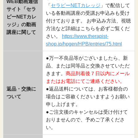
WEB動画通信
「
セラピーNETカレッジ
」で配信して
サイト「セラ
いる各動画講座の受講お申込みも受け
ピーNETカレ
付けております。 お申込み方法、視聴
ッジ」の動画
方法など詳細はこちらを必ずご覧くだ
講座に関して
さい。
https://www.therapist-
shop.jp/hpgen/HPB/entries/75.html
●万一不良品等がございましたら、新
品、または同等品と交換させていただ
きます。
商品到着後７日以内にメール
またはお電話にてご連絡ください。
返品・交換に
●返品送料については、お客様都合の
ついて
場合はご容赦くださいますようお願い
申し上げます。
●ご注文後のキャンセルは受け付けて
おりませんので、予めご了承くださ
い。