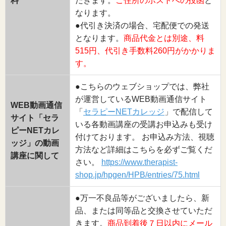
料
だきます。
ご住所のポストへの投函
と
なります。
●代引き決済の場合、宅配便での発送
となります。
商品代金とは別途、料
515円、代引き手数料260円がかかりま
す。
●こちらのウェブショップでは、弊社
が運営しているWEB動画通信サイト
WEB動画通信
「
セラピーNETカレッジ
」で配信して
サイト「セラ
いる各動画講座の受講お申込みも受け
ピーNETカレ
付けております。 お申込み方法、視聴
ッジ」の動画
方法など詳細はこちらを必ずご覧くだ
講座に関して
さい。
https://www.therapist-
shop.jp/hpgen/HPB/entries/75.html
●万一不良品等がございましたら、新
品、または同等品と交換させていただ
きます。
商品到着後７日以内にメール