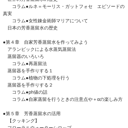
コラム●ルネ＝モーリス・ガットフォセ エピソードの
真実
コラム●女性錬金術師マリアについて
日本の芳香蒸留水の歴史
●第４章 自家芳香蒸留水を作ってみよう
アランビックによる水蒸気蒸留法
蒸留器のいろいろ
コラム●再蒸留法
蒸留器を手作りする１
コラム●植物の下処理を行う
蒸留器を手作りする２
コラム●ph値の話
コラム●自家蒸留を行うときの注意点や＋αの楽しみ方
●第５章 芳香蒸留水の活用
【クッキング】
フローラルウォーターシロップ