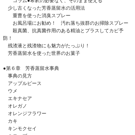
コラム●希釈の必要なく、そのまま使える
少し古くなった芳香蒸留水の活用法
重曹を使った消臭スプレー
お風呂場にお勧め！ 汚れ落ち抜群のお掃除スプレー
殺真菌、抗真菌作用のある精油とプラスしてカビ予
防！
残渣液と残渣物にも魅力がたっぷり！
芳香蒸留水を使った世界のお菓子
●第６章 芳香蒸留水事典
事典の見方
アップルピース
ウメ
エキナセア
オレガノ
オレンジフラワー
カキ
キンモクセイ