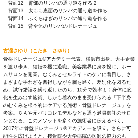
背面12 臀部のリンパの通り道を作る２
背面13 太もも裏面のリンパの通り道を作る
背面14 ふくらはぎのリンパの通り道を作る
背面15 背全体のリンパのドレナージュ
古瀧さゆり（こたき さゆり）
骨盤ドレナージュ®アカデミー代表。横浜市出身。大手企業
を渡り歩き、結婚を機に退職。美容業界に身を投じ、ホー
ムサロンを開業。むくみとセルライトのケアに着目し、さ
まざまな手わざを習得しながら腕を磨く。差別化を図るた
め、試行錯誤を繰り返したのち、10分で効率よく身体に変
化を生み出す施術、しかも着衣のまま受けられる「下半身
のむくみを根本的にケアする施術・骨盤ドレナージュ」を
考案。ＣＡや元パリコレモデルなども通う満員御礼のサロ
ンとなる。このメソッドを多くの施術者に伝えるべく、
2017年に骨盤ドレナージュ®アカデミーを設立。さらに可
能性を広げようと、接骨院や大学病院の医師の協力のも