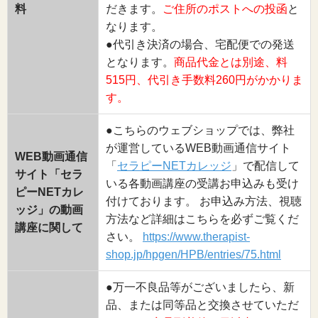
料
だきます。
ご住所のポストへの投函
と
なります。
●代引き決済の場合、宅配便での発送
となります。
商品代金とは別途、料
515円、代引き手数料260円がかかりま
す。
●こちらのウェブショップでは、弊社
が運営しているWEB動画通信サイト
WEB動画通信
「
セラピーNETカレッジ
」で配信して
サイト「セラ
いる各動画講座の受講お申込みも受け
ピーNETカレ
付けております。 お申込み方法、視聴
ッジ」の動画
方法など詳細はこちらを必ずご覧くだ
講座に関して
さい。
https://www.therapist-
shop.jp/hpgen/HPB/entries/75.html
●万一不良品等がございましたら、新
品、または同等品と交換させていただ