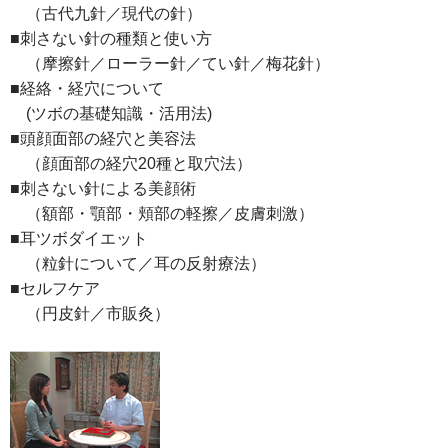
（古代九針／現代の針）
■刺さない針の種類と使い方
（摩擦針／ローラー針／てい針／梅花針）
■経絡・経穴について
(ツボの基礎知識・活用法)
■頭顔面部の経穴と美容法
（顔面部の経穴20種と取穴法）
■刺さない針による美顔術
（額部・顎部・頬部の軽擦／皮膚刺激）
■耳ツボダイエット
（粒針について／耳の反射療法）
■セルフケア
（円皮針／市販灸）