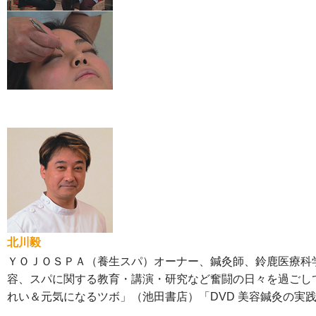
北川毅
ＹＯＪＯＳＰＡ（養生スパ）オーナー、鍼灸師、鈴鹿医療科
容、スパに関する教育・講演・研究など奮闘の日々を過ごし
れい＆元気になるツボ」（池田書店）「DVD 美容鍼灸の実