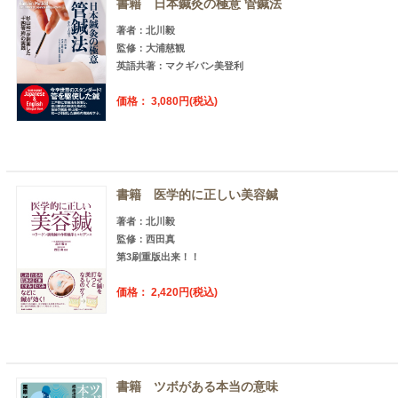
書籍 日本鍼灸の極意 管鍼法
著者：北川毅
監修：大浦慈観
英語共著：マクギバン美登利
価格： 3,080円(税込)
書籍 医学的に正しい美容鍼
著者：北川毅
監修：西田真
第3刷重版出来！！
価格： 2,420円(税込)
書籍 ツボがある本当の意味