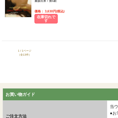
重版出来！第5刷
価格： 3,630円(税込)
在庫切れで
す
1 / 1ページ
（全13件）
お買い物ガイド
当
●お
ご注文方法