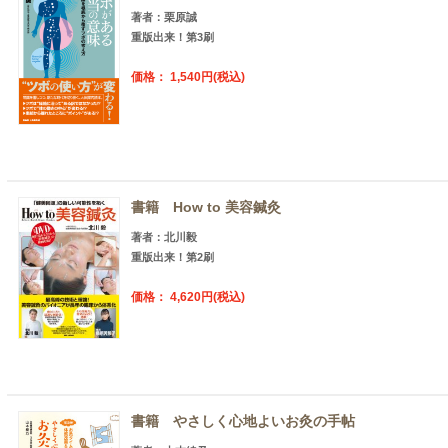
著者：栗原誠
重版出来！第3刷
価格： 1,540円(税込)
書籍 How to 美容鍼灸
著者：北川毅
重版出来！第2刷
価格： 4,620円(税込)
書籍 やさしく心地よいお灸の手帖