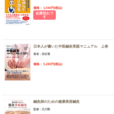
価格： 1,540円(税込)
在庫切れで
す
日本人が書いた中医鍼灸実践マニュアル 上巻
著者：若杉寛
価格： 5,280円(税込)
鍼灸師のための健康美容鍼灸
監修：北川毅