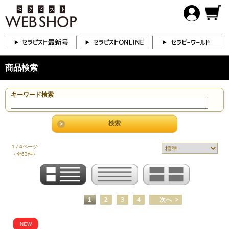
商品検索
キーワード検索
1 / 4ページ
（全63件）
1
2
3
4
次へ
NEW