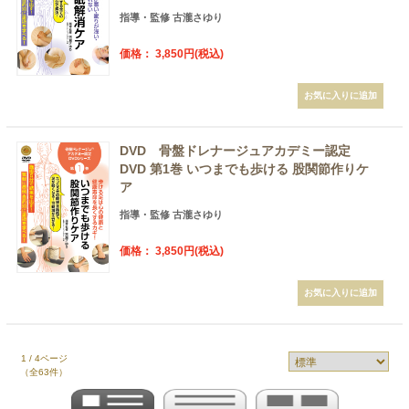
指導・監修 古瀧さゆり
価格： 3,850円(税込)
DVD 骨盤ドレナージュアカデミー認定
DVD 第1巻 いつまでも歩ける 股関節作りケ
ア
指導・監修 古瀧さゆり
価格： 3,850円(税込)
1 / 4ページ
（全63件）