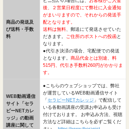
ビニ払いの場合には、
お客様がご入金
後、２営業日程度にて弊社に入金通知
がまいりますので、それからの発送手
商品の発送及
配となります。
び送料・手数
送料は無料
、郵送にて発送させていた
料
だきます。
ご住所のポストへの投函
と
なります。
●代引き決済の場合、宅配便での発送
となります。
商品代金とは別途、料
515円、代引き手数料260円がかかりま
す。
●こちらのウェブショップでは、弊社
が運営しているWEB動画通信サイト
WEB動画通信
「
セラピーNETカレッジ
」で配信して
サイト「セラ
いる各動画講座の受講お申込みも受け
ピーNETカレ
付けております。 お申込み方法、視聴
ッジ」の動画
方法など詳細はこちらを必ずご覧くだ
講座に関して
さい。
https://www.therapist-