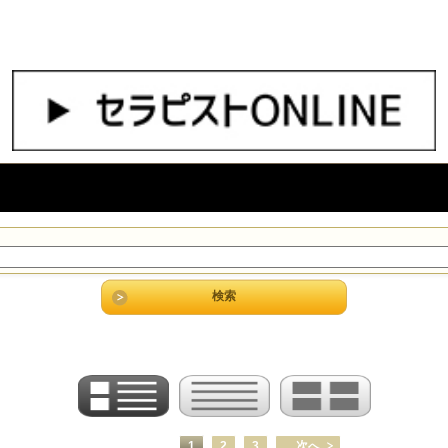
1
2
3
次へ