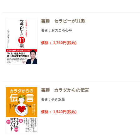
書籍 セラピーが11割
著者：おのころ心平
価格： 1,760円(税込)
書籍 カラダからの伝言
著者：せき双葉
価格： 1,540円(税込)