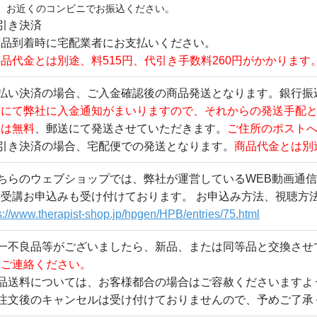
お近くのコンビニでお振込ください。
引き決済
品到着時に宅配業者にお支払いください。
品代金とは別途、料515円、代引き手数料260円がかかります
先払い決済の場合、ご入金確認後の商品発送となります。銀行振
度にて弊社に入金通知がまいりますので、それからの発送手配
料は無料
、郵送にて発送させていただきます。
ご住所のポスト
代引き決済の場合、宅配便での発送となります。
商品代金とは別
こちらのウェブショップでは、弊社が運営しているWEB動画通
の受講お申込みも受け付けております。 お申込み方法、視聴方
s://www.therapist-shop.jp/hpgen/HPB/entries/75.html
万一不良品等がございましたら、新品、または同等品と交換させ
てご連絡ください。
返品送料については、お客様都合の場合はご容赦くださいますよ
ご注文後のキャンセルは受け付けておりませんので、予めご了承