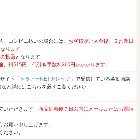
。
込、コンビニ払いの場合には、
お客様がご入金後、２営業日
となります。
への投函
となります。
途、料515円、代引き手数料260円がかかります。
信サイト「
セラピーNETカレッジ
」で配信している各動画講
法など詳細はこちらを必ずご覧ください。
ていただきます。
商品到着後７日以内にメールまたはお電話
うお願い申し上げます。
ください。