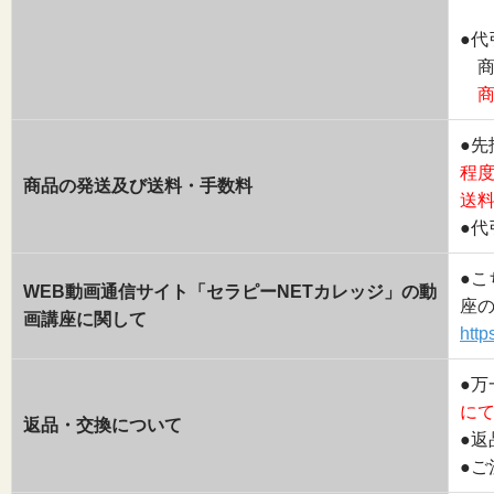
●代
商
商
●
程
商品の発送及び送料・手数料
送
●
●
WEB動画通信サイト「セラピーNETカレッジ」の動
座
画講座に関して
http
●
に
返品・交換について
●
●