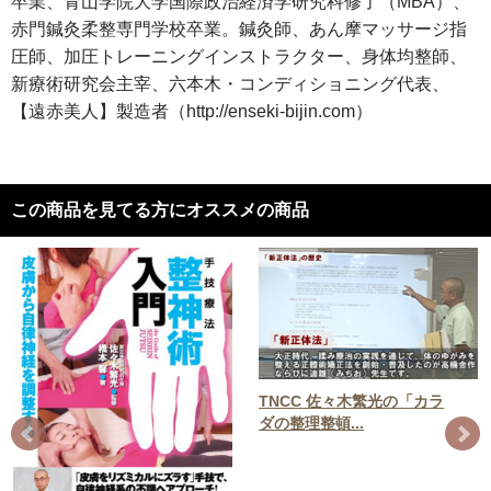
卒業、青山学院大学国際政治経済学研究科修了（MBA）、
赤門鍼灸柔整専門学校卒業。鍼灸師、あん摩マッサージ指
圧師、加圧トレーニングインストラクター、身体均整師、
新療術研究会主宰、六本木・コンディショニング代表、
【遠赤美人】製造者（http://enseki-bijin.com）
この商品を見てる方にオススメの商品
TNCC 佐々木繁光の「カラ
ダの整理整頓...