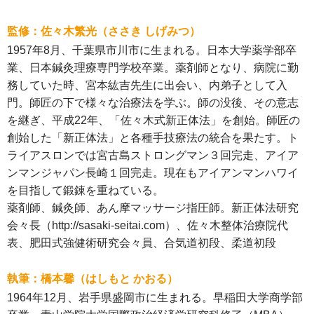
監修：佐々木繁光（ささき しげみつ）
1957年8月、千葉県市川市に生まれる。日本大学薬学部卒
業、日本鍼灸理療専門学校卒業。薬剤師となり、病院に勤
務していた時、宮本紘吉先生に出会い、内弟子として入
門。師匠の下で様々な治療法を学ぶ。師の没後、その意志
を継ぎ、平成22年、「佐々木式新正体法」を創始。師匠の
創始した「新正体法」と各種手技療法の統合を果たす。ト
ライアスロンでは宮古島ストロングマン３回完走、アイア
ンマンジャパン長崎１回完走。現在もアイアンマンハワイ
を目指して鍛錬を重ねている。
薬剤師、鍼灸師、あん摩マッサージ指圧師。新正体法研究
会々長（http://sasaki-seitai.com）、佐々木整体治療院代
表、肥田式強健術研究会々員、合気道初段、柔道初段
執筆：橋本馨（はしもと かおる）
1964年12月、岩手県盛岡市に生まれる。早稲田大学商学部