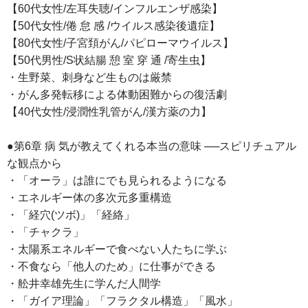
【60代女性/左耳失聴/インフルエンザ感染】
【50代女性/倦 怠 感 /ウイルス感染後遺症】
【80代女性/子宮頚がん/パピローマウイルス】
【50代男性/S状結腸 憩 室 穿 通 /寄生虫】
・生野菜、刺身など生ものは厳禁
・がん多発転移による体動困難からの復活劇
【40代女性/浸潤性乳管がん/漢方薬の力】
●第6章 病 気が教えてくれる本当の意味 ──スピリチュアル
な観点から
・「オーラ」は誰にでも見られるようになる
・エネルギー体の多次元多重構造
・「経穴(ツボ)」「経絡」
・「チャクラ」
・太陽系エネルギーで食べない人たちに学ぶ
・不食なら「他人のため」に仕事ができる
・舩井幸雄先生に学んだ人間学
・「ガイア理論」「フラクタル構造」「風水」