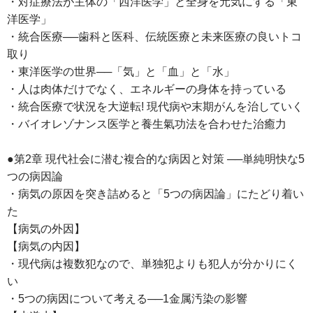
・対症療法が主体の「西洋医学」と全身を元気にする「東
洋医学」
・統合医療──歯科と医科、伝統医療と未来医療の良いトコ
取り
・東洋医学の世界──「気」と「血」と「水」
・人は肉体だけでなく、エネルギーの身体を持っている
・統合医療で状況を大逆転! 現代病や末期がんを治していく
・バイオレゾナンス医学と養生氣功法を合わせた治癒力
●第2章 現代社会に潜む複合的な病因と対策 ──単純明快な5
つの病因論
・病気の原因を突き詰めると「5つの病因論」にたどり着い
た
【病気の外因】
【病気の内因】
・現代病は複数犯なので、単独犯よりも犯人が分かりにく
い
・5つの病因について考える──1金属汚染の影響