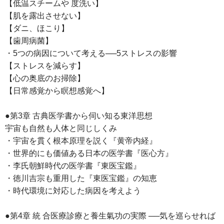
【低温スチームや 度洗い】
【肌を露出させない】
【ダニ、ほこり】
【歯周病菌】
・5つの病因について考える──5ストレスの影響
【ストレスを減らす】
【心の奥底のお掃除】
【日常感覚から瞑想感覚へ】
●第3章 古典医学書から伺い知る東洋思想
宇宙も自然も人体と同じしくみ
・宇宙を貫く根本原理を説く『黄帝内経』
・世界的にも価値ある日本の医学書『医心方』
・李氏朝鮮時代の医学書『東医宝鑑』
・徳川吉宗も重用した『東医宝鑑』の知恵
・時代環境に対応した病因を考えよう
●第4章 統 合医療診療と養生氣功の実際 ──気を巡らせれば