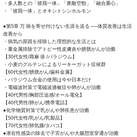
・多人数との「彼我一体」「衆敵空勁」「融合重心」
・「彼我一体」とオキシトシンホルモン
●第5章 万 病を寄せ付けない生涯を送る ──体質改善は生活
改善から
・病気の原因を排除した理想的な生活とは
・重金属排除でアトピー性皮膚炎や膀胱がんが治癒
【30代女性/蕁麻 疹 /パラジウム】
・小麦のグルテンによるリーキーガット症候群
【60代女性/膀胱がん/歯科金属】
・パラジウム合金の使用は今や日本だけ
・電磁波対策で電磁波過敏症や肺がんが治癒
【40代男性/胸部圧迫感/オール電化】
【40代男性/肺がん/携帯電話】
●化学物質対策で乳がんや肺疾患が治癒
【50代女性/乳がん/乳製品】
【70代女性/肺気腫/タバコ】
●潜在性感染の除去で子宮がんや大腸憩室穿通が治癒