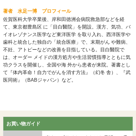
著者 水足一博 プロフィール
佐賀医科大学卒業後、岸和田徳洲会病院救急部などを経
て、東京都豊島区 に「目白醫院」を開設。漢方、気功、バ
イオレゾナンス医学など東洋医学 を取り入れ、西洋医学や
歯科と統合した独自の「統合医療」で、末期がん や難病、
不妊、アトピーなどの改善を目指している。目白醫院で
は、オーダー メイドの漢方処方や生活習慣指導とともに気
功クラスを開催し、全国や海 外から患者が来院。著書とし
て『体内革命！自力でがんを消す方法』（幻冬 舎）、『武
医同術』（BABジャパン）など。
お買い物ガイド