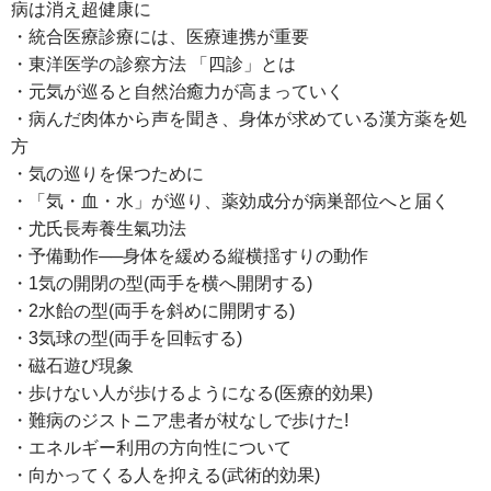
病は消え超健康に
・統合医療診療には、医療連携が重要
・東洋医学の診察方法 「四診」とは
・元気が巡ると自然治癒力が高まっていく
・病んだ肉体から声を聞き、身体が求めている漢方薬を処
方
・気の巡りを保つために
・「気・血・水」が巡り、薬効成分が病巣部位へと届く
・尤氏長寿養生氣功法
・予備動作──身体を緩める縦横揺すりの動作
・1気の開閉の型(両手を横へ開閉する)
・2水飴の型(両手を斜めに開閉する)
・3気球の型(両手を回転する)
・磁石遊び現象
・歩けない人が歩けるようになる(医療的効果)
・難病のジストニア患者が杖なしで歩けた!
・エネルギー利用の方向性について
・向かってくる人を抑える(武術的効果)