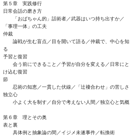
第５章 実践修行
日常会話の磨き方
「おばちゃん的」話術者／武器はいつ持ち出すか／
「事理一体」の工夫
仲裁
論戦が生む盲点／目を開いて語る／仲裁で、中心を知
る
予習と復習
会う前にできること／予習が自分を変える／日常にと
け込む復習
節
忍術の知恵／一貫した伏線／「辻褄合わせ」の苦しさ
独立心
小よく大を制す／自分で考えない人間／独立心と気概
第６章 理とその奥
表と裏
具体例と抽象論の間／イジメ未遂事件／転換術