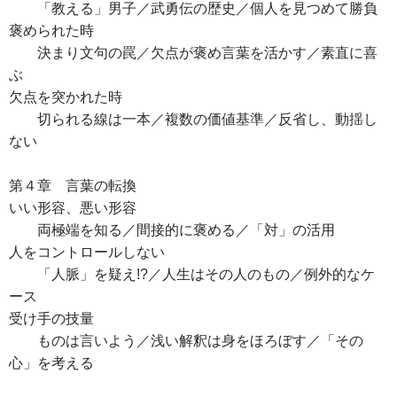
「教える」男子／武勇伝の歴史／個人を見つめて勝負
褒められた時
決まり文句の罠／欠点が褒め言葉を活かす／素直に喜
ぶ
欠点を突かれた時
切られる線は一本／複数の価値基準／反省し、動揺し
ない
第４章 言葉の転換
いい形容、悪い形容
両極端を知る／間接的に褒める／「対」の活用
人をコントロールしない
「人脈」を疑え!?／人生はその人のもの／例外的なケ
ース
受け手の技量
ものは言いよう／浅い解釈は身をほろぼす／「その
心」を考える