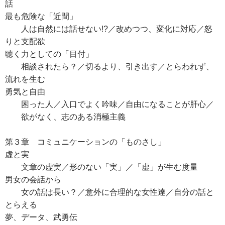
話
最も危険な「近間」
人は自然には話せない!?／改めつつ、変化に対応／怒
りと支配欲
聴く力としての「目付」
相談されたら？／切るより、引き出す／とらわれず、
流れを生む
勇気と自由
困った人／入口でよく吟味／自由になることが肝心／
欲がなく、志のある消極主義
第３章 コミュニケーションの「ものさし」
虚と実
文章の虚実／形のない「実」／「虚」が生む度量
男女の会話から
女の話は長い？／意外に合理的な女性達／自分の話と
とらえる
夢、データ、武勇伝