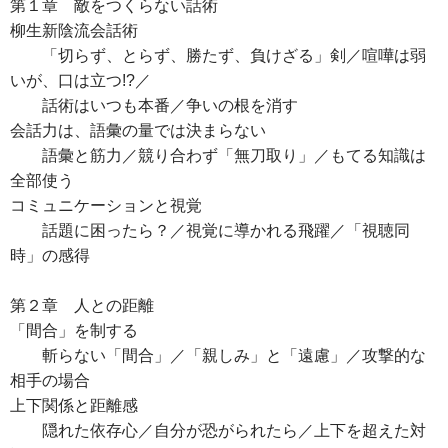
第１章 敵をつくらない話術
柳生新陰流会話術
「切らず、とらず、勝たず、負けざる」剣／喧嘩は弱
いが、口は立つ!?／
話術はいつも本番／争いの根を消す
会話力は、語彙の量では決まらない
語彙と筋力／競り合わず「無刀取り」／もてる知識は
全部使う
コミュニケーションと視覚
話題に困ったら？／視覚に導かれる飛躍／「視聴同
時」の感得
第２章 人との距離
「間合」を制する
斬らない「間合」／「親しみ」と「遠慮」／攻撃的な
相手の場合
上下関係と距離感
隠れた依存心／自分が恐がられたら／上下を超えた対