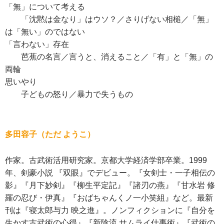
「無」について考える
「沈黙は金なり」はウソ？／さりげない相槌／「無」
は「無い」のではない
「言わない」存在
芭蕉の名言／言うと、消えること／「有」と「無」の
両輪
思いやり
子どもの怒り／暴力で失うもの
多田容子（ただ ようこ）
作家。古武術活用研究家。京都大学経済学部卒業。1999
年、剣豪小説 『双眼』でデビュー。『女剣士・一子相伝の
影』『月下妙剣』『柳生平定記』『諸刃の燕』『甘水岩 修
羅の忍び・伊真』『おばちゃんくノ一小笑組』など。最新
刊は『寝太郎与力 映之進』。ノンフィクションに『自分を
生かす古武術の心得』『新陰流 サムライ仕事術』『武術の