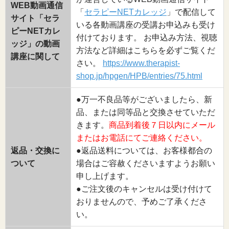
WEB動画通信
「
セラピーNETカレッジ
」で配信して
サイト「セラ
いる各動画講座の受講お申込みも受け
ピーNETカレ
付けております。 お申込み方法、視聴
ッジ」の動画
方法など詳細はこちらを必ずご覧くだ
講座に関して
さい。
https://www.therapist-
shop.jp/hpgen/HPB/entries/75.html
●万一不良品等がございましたら、新
品、または同等品と交換させていただ
きます。
商品到着後７日以内にメール
またはお電話にてご連絡ください。
返品・交換に
●返品送料については、お客様都合の
ついて
場合はご容赦くださいますようお願い
申し上げます。
●ご注文後のキャンセルは受け付けて
おりませんので、予めご了承くださ
い。