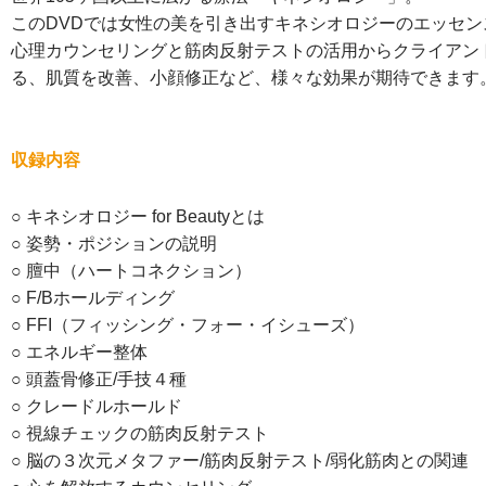
このDVDでは女性の美を引き出すキネシオロジーのエッセン
心理カウンセリングと筋肉反射テストの活用からクライアン
る、肌質を改善、小顔修正など、様々な効果が期待できます
収録内容
○ キネシオロジー for Beautyとは
○ 姿勢・ポジションの説明
○ 膻中（ハートコネクション）
○ F/Bホールディング
○ FFI（フィッシング・フォー・イシューズ）
○ エネルギー整体
○ 頭蓋骨修正/手技４種
○ クレードルホールド
○ 視線チェックの筋肉反射テスト
○ 脳の３次元メタファー/筋肉反射テスト/弱化筋肉との関連