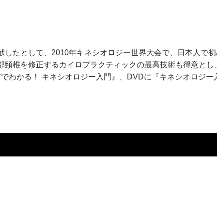
献したとして、2010年キネシオロジー世界大会で、日本人で
部頸椎を修正するカイロプラクティックの最高技術も得意とし、
ガでわかる！ キネシオロジー入門』、DVDに『キネシオロジー