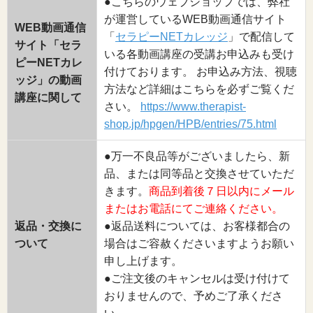
●こちらのウェブショップでは、弊社
が運営しているWEB動画通信サイト
WEB動画通信
「
セラピーNETカレッジ
」で配信して
サイト「セラ
いる各動画講座の受講お申込みも受け
ピーNETカレ
付けております。 お申込み方法、視聴
ッジ」の動画
方法など詳細はこちらを必ずご覧くだ
講座に関して
さい。
https://www.therapist-
shop.jp/hpgen/HPB/entries/75.html
●万一不良品等がございましたら、新
品、または同等品と交換させていただ
きます。
商品到着後７日以内にメール
またはお電話にてご連絡ください。
返品・交換に
●返品送料については、お客様都合の
ついて
場合はご容赦くださいますようお願い
申し上げます。
●ご注文後のキャンセルは受け付けて
おりませんので、予めご了承くださ