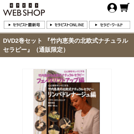
DVD2巻セット 『竹内恵美の北欧式ナチュラル
セラピー』（通販限定）