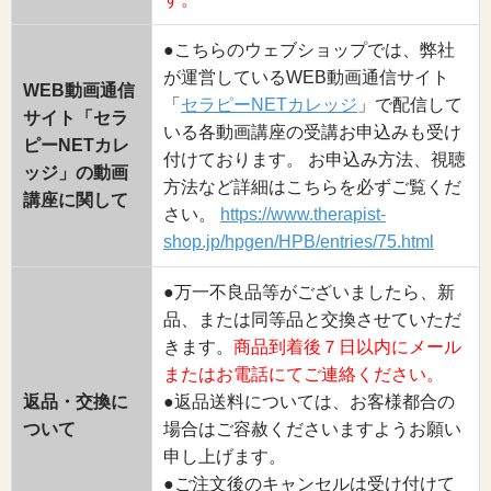
●こちらのウェブショップでは、弊社
が運営しているWEB動画通信サイト
WEB動画通信
「
セラピーNETカレッジ
」で配信して
サイト「セラ
いる各動画講座の受講お申込みも受け
ピーNETカレ
付けております。 お申込み方法、視聴
ッジ」の動画
方法など詳細はこちらを必ずご覧くだ
講座に関して
さい。
https://www.therapist-
shop.jp/hpgen/HPB/entries/75.html
●万一不良品等がございましたら、新
品、または同等品と交換させていただ
きます。
商品到着後７日以内にメール
またはお電話にてご連絡ください。
返品・交換に
●返品送料については、お客様都合の
ついて
場合はご容赦くださいますようお願い
申し上げます。
●ご注文後のキャンセルは受け付けて