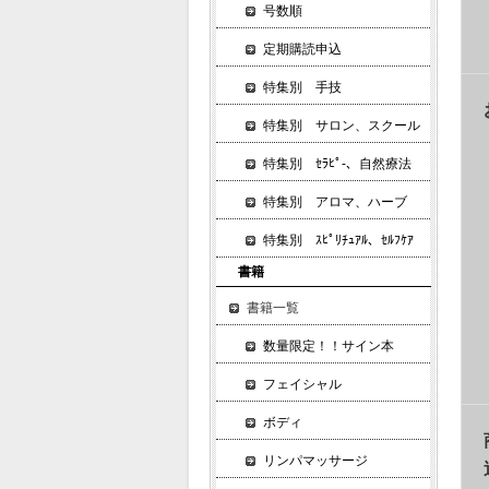
号数順
定期購読申込
特集別 手技
特集別 サロン、スクール
特集別 ｾﾗﾋﾟ-、自然療法
特集別 アロマ、ハーブ
特集別 ｽﾋﾟﾘﾁｭｱﾙ、ｾﾙﾌｹｱ
書籍
書籍一覧
数量限定！！サイン本
フェイシャル
ボディ
リンパマッサージ