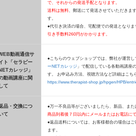
で、それからの発送手配となります。
送料は無料
、郵送にて発送させていただきま
す。
●代引き決済の場合、宅配便での発送となりま
引き手数料260円がかかります。
WEB動画通信サ
●こちらのウェブショップでは、弊社が運営し
イト「セラピー
ーNETカレッジ
」で配信している各動画講座
NETカレッジ」
す。 お申込み方法、視聴方法など詳細はこち
の動画講座に関
https://www.therapist-shop.jp/hpgen/HPB/entri
して
返品・交換につ
●万一不良品等がございましたら、新品、また
いて
商品到着後７日以内にメールまたはお電話に
●返品送料については、お客様都合の場合はご
ます。